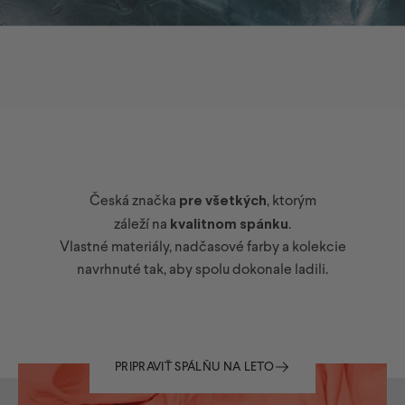
Česká značka
pre všetkých
, ktorým
záleží na
kvalitnom spánku
.
ĽADOVO
POKOJNÝ
SPÁNOK
V
LETE
Vlastné materiály, nadčasové farby a kolekcie
navrhnuté tak, aby spolu dokonale ladili.
Priedušné obliečky a chladivé výplne, v ktorých sa nepotíte, ale
odpočívate.
PRIPRAVIŤ SPÁLŇU NA LETO