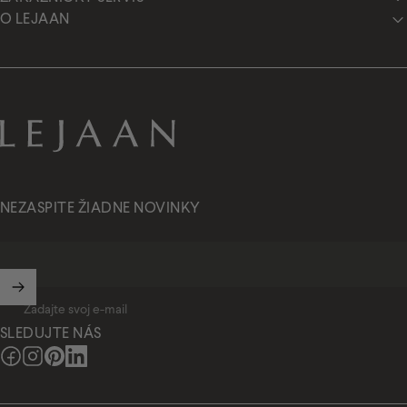
O LEJAAN
Lejaan.sk
NEZASPITE ŽIADNE NOVINKY
Zadajte svoj e-mail
SLEDUJTE NÁS
Facebook
Instagram
Pinterest
LinkedIn