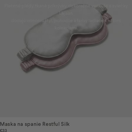
Pletené plédy, tkané prikrývky, dekoračné vankúše a sviečky
Lejaan
dodajú interiéru štýl, pohodlie a farby ladiace s našimi
kolekciami.
Maska na spanie Restful Silk
€33