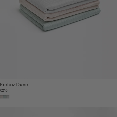
Prehoz Dune
€210
Béžová
Svetlo zelená
Sivá