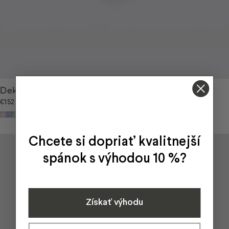
Deka Stylish Cashmere
€152
Ružovo-sivá
Modro-sivá
Šedo-biela
Chcete si dopriať kvalitnejší
spánok s výhodou 10 %?
Získať výhodu