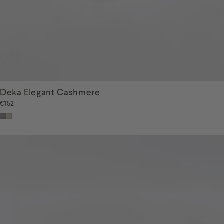
Deka Elegant Cashmere
€152
Sivá
Béžová