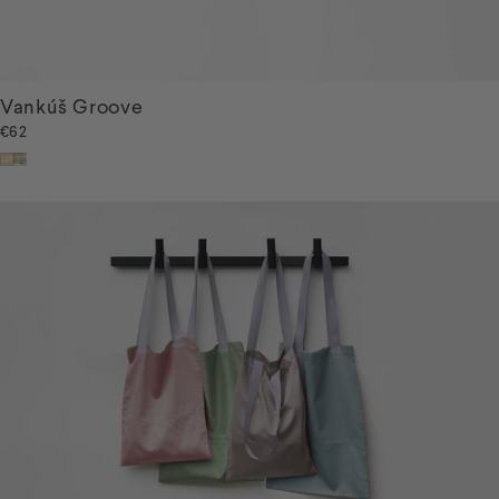
Vankúš Groove
€62
Béžová
Béžovo-antracitová