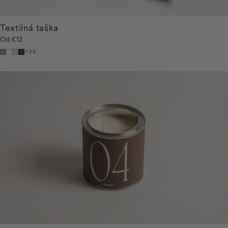
Textilná taška
Od
€12
Afternoon storm
Cosy Sunday
Daily Notes
Deep Secret
+26