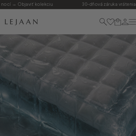
Preskočiť na obsah
cí → Objaviť kolekciu
30-dňová záruka vrátenia pe
LEJAAN.SK
Hľadať
Košík
Prihl
N
LEJAAN.SK