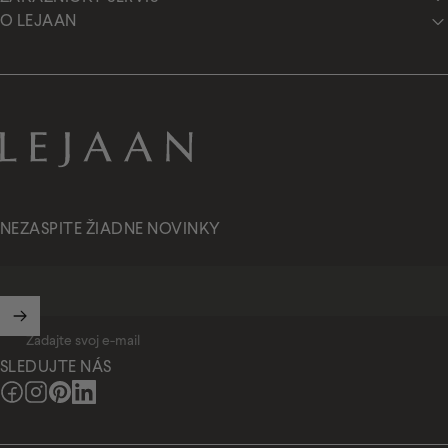
O LEJAAN
Lejaan.sk
NEZASPITE ŽIADNE NOVINKY
Zadajte svoj e-mail
SLEDUJTE NÁS
Facebook
Instagram
Pinterest
LinkedIn