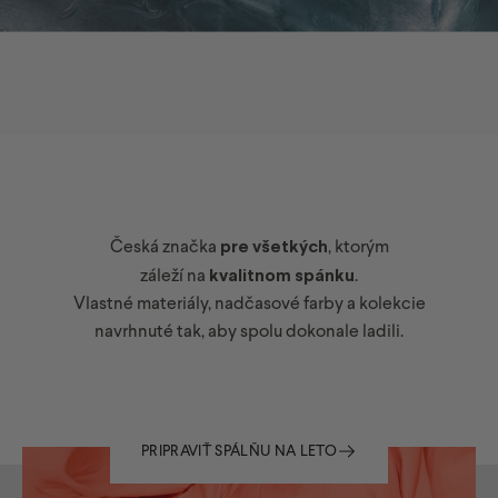
Česká značka
pre všetkých
, ktorým
záleží na
kvalitnom spánku
.
ĽADOVO
POKOJNÝ
SPÁNOK
V
LETE
Vlastné materiály, nadčasové farby a kolekcie
navrhnuté tak, aby spolu dokonale ladili.
Priedušné obliečky a chladivé výplne, v ktorých sa nepotíte, ale
odpočívate.
PRIPRAVIŤ SPÁLŇU NA LETO