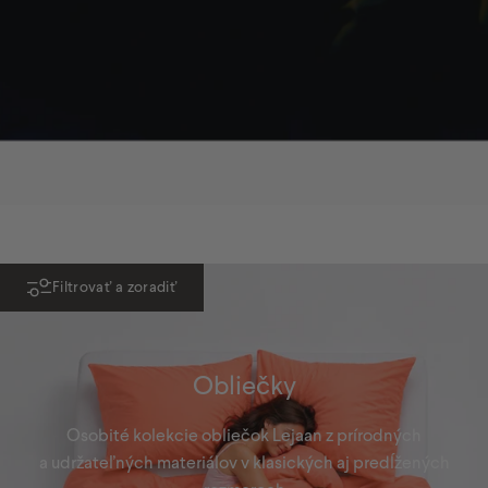
NOVINKA
Filtrovať a zoradiť
Obliečky
Osobité kolekcie obliečok Lejaan z prírodných
a udržateľných materiálov v klasických aj predĺžených