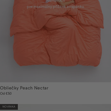
rozmeroch
pre maximálny pôžitok zo spánku.
Obliečky Peach Nectar
Od
€50
NOVINKA