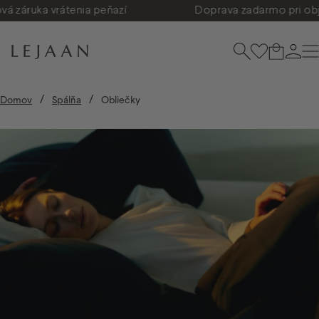
Preskočiť na obsah
ka vrátenia peňazí
Doprava zadarmo pri objednáv
Lejaan.sk
Hľadať
Košík
Prihl
N
/
/
Domov
Spálňa
Obliečky