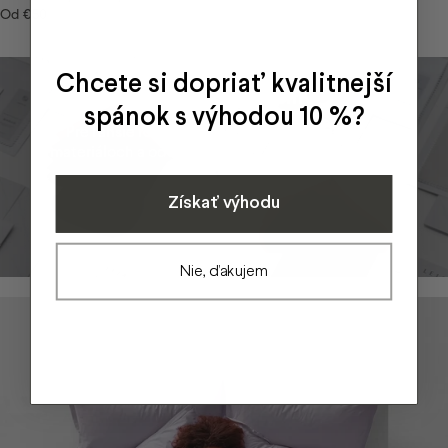
Od
€50
Chcete si dopriať kvalitnejší
Lejaan vzorník
spánok s výhodou 10 %?
Pre ľahšie rozhodovanie a presnú predstavu o
materiáloch a odtieňoch všetkých našich kolekcií.
Získať výhodu
Kúpiť vzorník
Nie, ďakujem