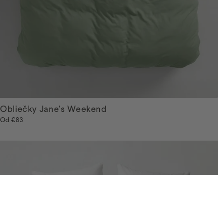
Obliečky Jane's Weekend
Od
€83