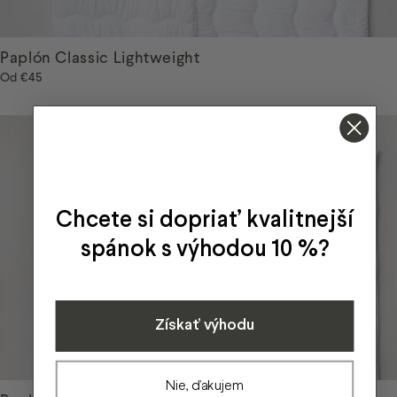
Paplón Classic Lightweight
Od
€45
Chcete si dopriať kvalitnejší
spánok s výhodou 10 %?
Získať výhodu
Nie, ďakujem