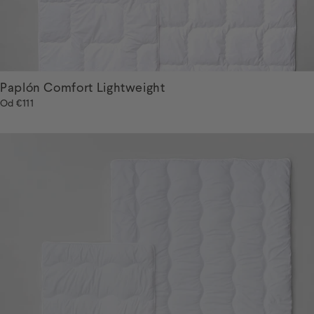
Paplón Comfort Lightweight
Od
€111