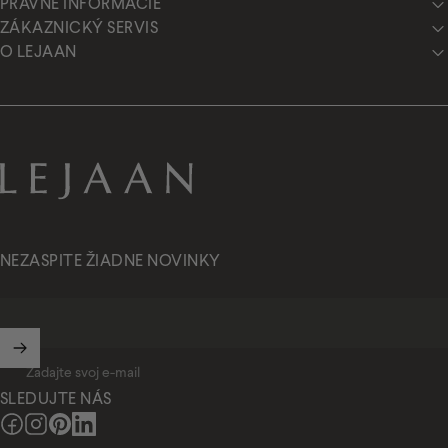
PRÁVNE INFORMÁCIE
ZÁKAZNICKÝ SERVIS
O LEJAAN
Lejaan.sk
NEZASPITE ŽIADNE NOVINKY
Zadajte svoj e-mail
SLEDUJTE NÁS
Facebook
Instagram
Pinterest
LinkedIn