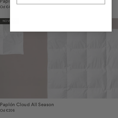
Paplón Down Comfort All Season
Od
€453
NOVINKA
Paplón Cloud All Season
Od
€206