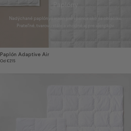
Paplóny
Nadýchané paplóny Lejaan pre spánok ako na obláčiku.
Prateľné, tvarovo stále a vhodné aj pre alergikov.
Paplón Adaptive Air
Od
€215