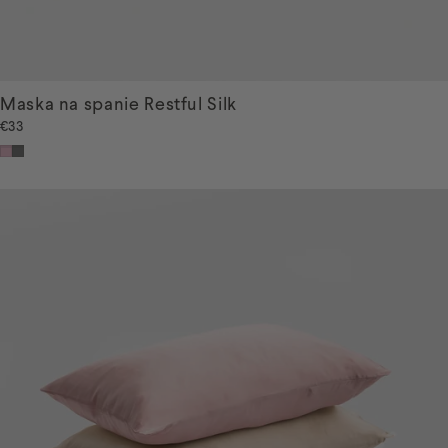
Maska na spanie Restful Silk
€33
Ružová
Sivá