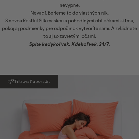
nevypne.
Nevadí. Berieme to do vlastných rúk.
S novou Restful Silk maskou a pohodlnými obliečkami si tmu,
pokoj aj podmienky pre odpočinok vytvoríte sami. A zvládnete
to aj so zavretými očami.
Spite kedykoľvek. Kdekoľvek. 24/7.
NOVINKA
Filtrovať a zoradiť