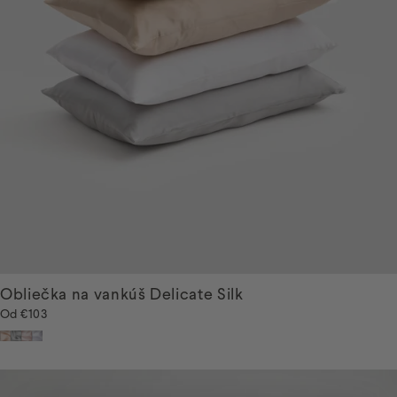
Obliečka na vankúš Delicate Silk
Od
€103
Bežová
Sivá
Ružová
Biela