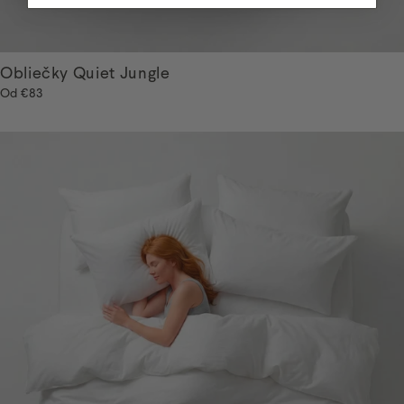
Obliečky Quiet Jungle
Od
€83