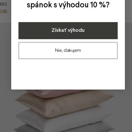
spánok s výhodou 10 %?
€62
Béžová
Béžovo-antracitová
Získať výhodu
Nie, ďakujem