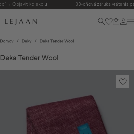
Preskočiť na obsah
í → Objaviť kolekciu
30-dňová záruka vrátenia pe
Lejaan.sk
Hľadať
Košík
Prihl
N
/
/
Domov
Deky
Deka Tender Wool
Deka
Tender
Wool