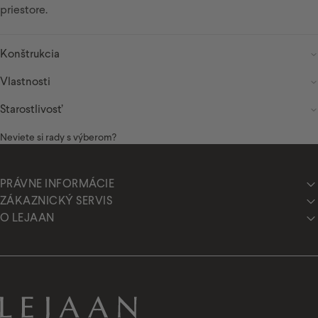
priestore.
Border spacer
Konštrukcia
Vlastnosti
Starostlivosť
Neviete si rady s výberom?
PRÁVNE INFORMÁCIE
ZÁKAZNICKÝ SERVIS
O LEJAAN
Lejaan.sk