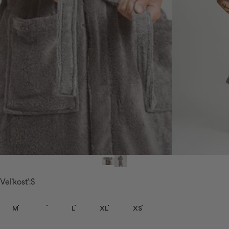
Veľkosť
Veľkosť:
S
M
S
L
XL
XS