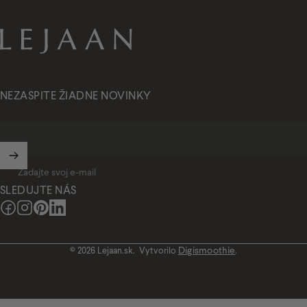
Lejaan.sk
NEZASPITE ŽIADNE NOVINKY
Zadajte svoj e-mail
SLEDUJTE NÁS
Facebook
Instagram
Pinterest
LinkedIn
Digismoothie
© 2026 Lejaan.sk.
Vytvorilo
.