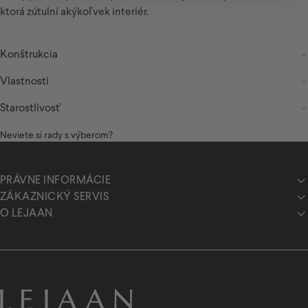
ktorá zútulní akýkoľvek interiér.
Border spacer
Konštrukcia
Vlastnosti
Starostlivosť
Neviete si rady s výberom?
PRÁVNE INFORMÁCIE
ZÁKAZNICKÝ SERVIS
O LEJAAN
Lejaan.sk