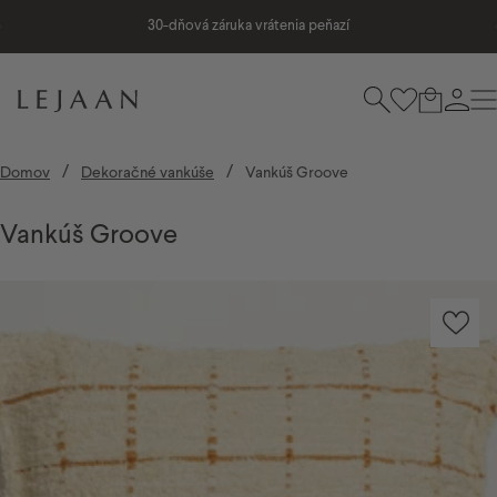
Preskočiť na obsah
Pozastaviť prezentáciu
30-dňová záruka vrátenia peňazí
Lejaan.sk
Hľadať
Košík
Prihl
N
/
/
Domov
Dekoračné vankúše
Vankúš Groove
Vankúš
Groove